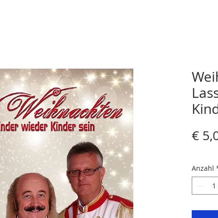
Weih
Lass
Kind
€ 5,
Anzahl