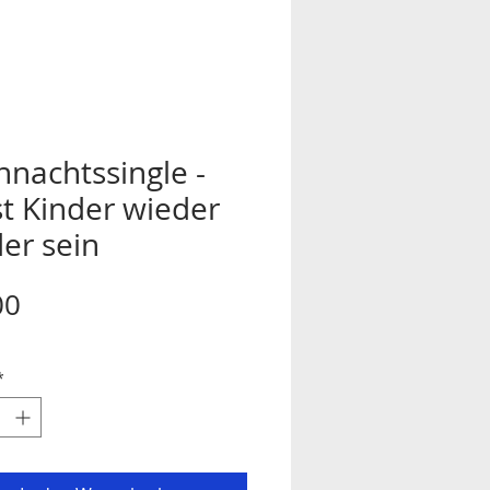
nachtssingle -
t Kinder wieder
er sein
Preis
00
*