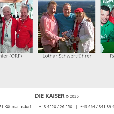
hler (ORF)
Lothar Schwertführer
R
DIE KAISER
© 2025
71 Köttmannsdorf | +43 4220 / 26 250 | +43 664 / 341 8