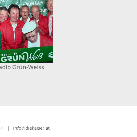
adio Grün-Weiss
9 41 |
info@diekaiser.at